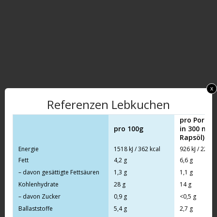
x
Referenzen Lebkuchen
pro Portion
pro 100g
in 300 ml 
Rapsöl)
Energie
1518 kJ / 362 kcal
926 kJ / 221 k
Fett
4,2 g
6,6 g
– davon gesättigte Fettsäuren
1,3 g
1,1 g
Kohlenhydrate
28 g
14 g
– davon Zucker
0,9 g
<0,5 g
Ballaststoffe
5,4 g
2,7 g