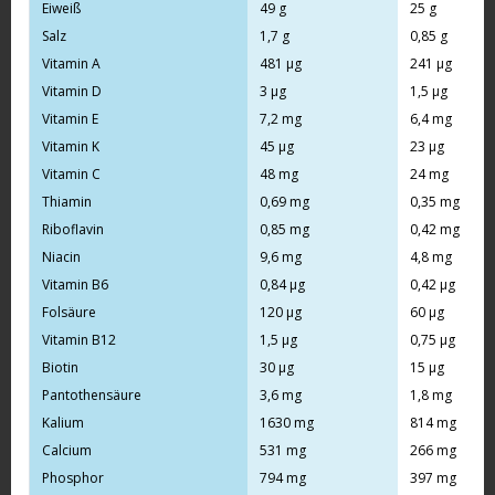
Eiweiß
49 g
25 g
Salz
1,7 g
0,85 g
Vitamin A
481 µg
241 µg
Vitamin D
3 µg
1,5 µg
Vitamin E
7,2 mg
6,4 mg
Vitamin K
45 µg
23 µg
Vitamin C
48 mg
24 mg
Thiamin
0,69 mg
0,35 mg
Riboflavin
0,85 mg
0,42 mg
Niacin
9,6 mg
4,8 mg
Vitamin B6
0,84 µg
0,42 µg
Folsäure
120 µg
60 µg
Vitamin B12
1,5 µg
0,75 µg
Biotin
30 µg
15 µg
Pantothensäure
3,6 mg
1,8 mg
Kalium
1630 mg
814 mg
Calcium
531 mg
266 mg
Phosphor
794 mg
397 mg